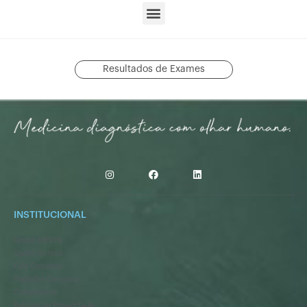
Resultados de Exames
INSTITUCIONAL
Grupo MERYA
Quem Somos
Fale Conosco
Trabalhe Conosco
Compliance
Política de Privacidade