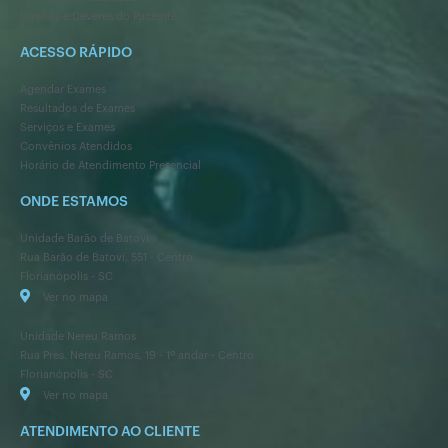
Direitos e Deveres do Paciente
ACESSO RÁPIDO
Agendar Exames
Resultados de Exames
Serviços e Exames
Convênios Atendidos
Horário de Atendimento Presencial
ONDE ESTAMOS
Unidade Barão de Batovi
Rua Barão de Batovi, 551 - Centro
Florianópolis - SC
Ver no mapa
Unidade Nereu Ramos
Rua Pres. Nereu Ramos, 19 - 1º andar - Centro
Florianópolis - SC
Ver no mapa
ATENDIMENTO AO CLIENTE