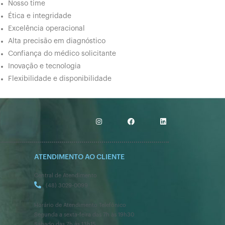
Nosso time
Ética e integridade
Excelência operacional
Alta precisão em diagnóstico
Confiança do médico solicitante
Inovação e tecnologia
Flexibilidade e disponibilidade
ATENDIMENTO AO CLIENTE
Central de Atendimento
(48) 3029-0099
Horário de Atendimento Telefônico
Segunda a sexta-feira das 7h às 19h30
Sábado das 7h às 13h15