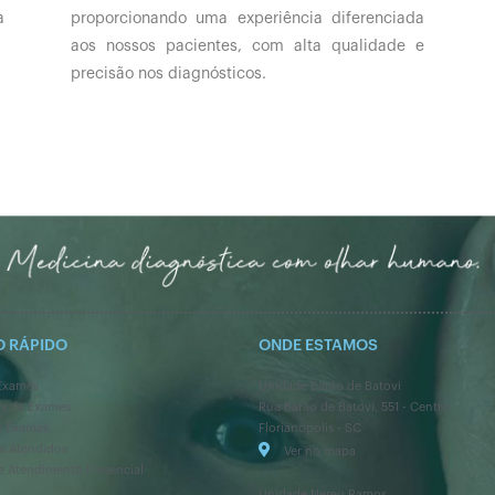
a
proporcionando uma experiência diferenciada
aos nossos pacientes, com alta qualidade e
precisão nos diagnósticos.
O RÁPIDO
ONDE ESTAMOS
Exames
Unidade Barão de Batovi
os de Exames
Rua Barão de Batovi, 551 - Centro
e Exames
Florianópolis - SC
s Atendidos
Ver no mapa
e Atendimento Presencial
Unidade Nereu Ramos