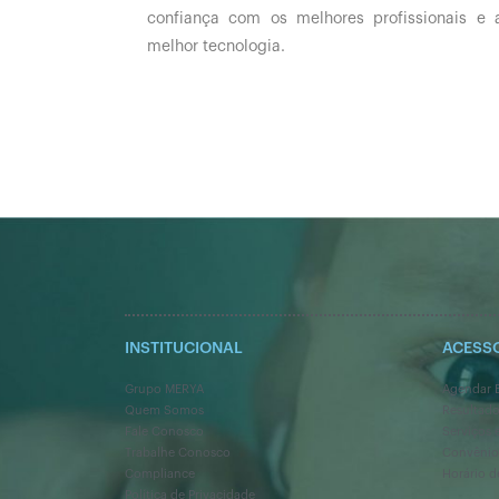
confiança com os melhores profissionais e 
melhor tecnologia.
INSTITUCIONAL
ACESS
Grupo MERYA
Agendar 
Quem Somos
Resultad
Fale Conosco
Serviços 
Trabalhe Conosco
Convênio
Compliance
Horário d
Política de Privacidade