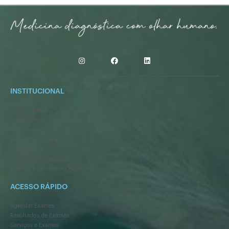
INSTITUCIONAL
Grupo MERYA
Quem Somos
Fale Conosco
Trabalhe Conosco
Compliance
Política de Privacidade
Direitos e Deveres do Paciente
ACESSO RÁPIDO
Agendar Exames
Resultados de Exames
Serviços e Exames