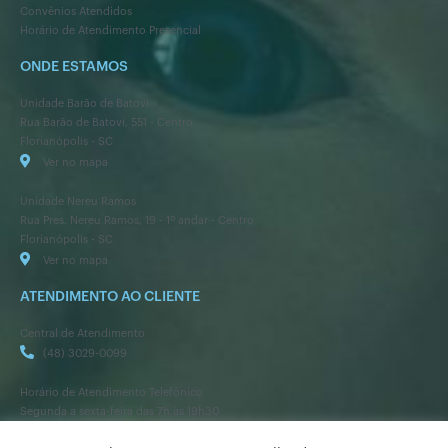
Convênios Atendidos
Horário de Atendimento Presencial
ONDE ESTAMOS
Unidade Barão de Batovi
Rua Barão de Batovi, 551 - Centro
Florianópolis - SC
Ver no mapa
Unidade Nereu Ramos
Rua Pres. Nereu Ramos, 19 - 1º andar - Centro
Florianópolis - SC
Ver no mapa
ATENDIMENTO AO CLIENTE
Central de Atendimento
(48) 3029-0099
Horário de Atendimento Telefônico
Segunda a sexta-feira das 7h às 19h30
Sábado das 7h às 13h15