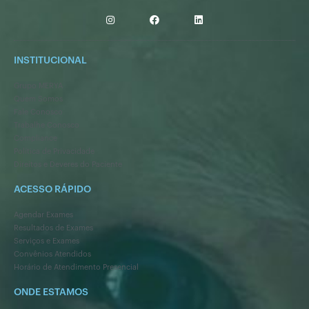
INSTITUCIONAL
Grupo MERYA
Quem Somos
Fale Conosco
Trabalhe Conosco
Compliance
Política de Privacidade
Direitos e Deveres do Paciente
ACESSO RÁPIDO
Agendar Exames
Resultados de Exames
Serviços e Exames
Convênios Atendidos
Horário de Atendimento Presencial
ONDE ESTAMOS