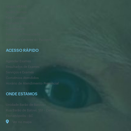
Grupo MERYA
Quem Somos
Fale Conosco
Trabalhe Conosco
Compliance
Política de Privacidade
Direitos e Deveres do Paciente
ACESSO RÁPIDO
Agendar Exames
Resultados de Exames
Serviços e Exames
Convênios Atendidos
Horário de Atendimento Presencial
ONDE ESTAMOS
Unidade Barão de Batovi
Rua Barão de Batovi, 551 - Centro
Florianópolis - SC
Ver no mapa